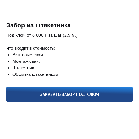
Забор из штакетника
Под ключ от 8 000 ₽ за шаг (2,5 м.)
Что входит в стоимость:
Винтовые сваи.
Монтаж свай.
Штакетник.
Обшивка штакетником.
Преимущества
ЗАКАЗАТЬ ЗАБОР ПОД КЛЮЧ
забора на
винтовых сваях
Экономия бюджета
За счет меньшего объема земляных работ и за
счет меньшего расход материалов: Нет