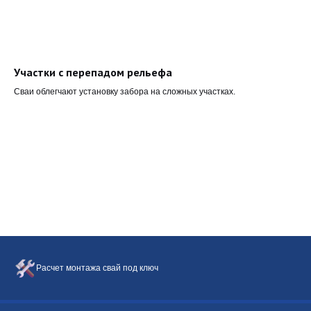
Участки с перепадом рельефа
Сваи облегчают установку забора на сложных участках.
Расчет монтажа свай под ключ
Забор из металлического штакетника
Другие наши заборы
Забор с ленточным фундаментом