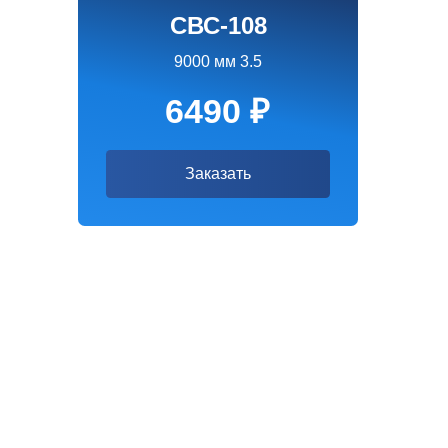
Винтовые сваи 108 мм – над
Винтовые сваи 108 мм – универсальное и надежное решение для стр
конструкций любой сложности: домов, бань, заборов, гаражей, ангар
основание выдерживает значительные нагрузки, обеспечивая долгове
Характеристики винтовых св
Диаметр: 108 м
Длина: 2-4 метра
Толщина стенки: от 3,5 мм
Материал: стальные трубы с антикоррозийным покрытием
Оголовок: для удобной обвязки бруса или других несущих элем
Лопасти: широкие, для надежного закрепления в грунте
Преимущества установки вин
Быстрый монтаж – установка свайного фундамента занимает всего
Универсальность – подходит для всех видов грунтов, включая уча
Долговечность – срок службы от 50 лет.