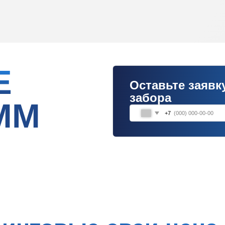
Оставьте заявку на расч
забора
М
+7
товые сваи цена с
монтажом