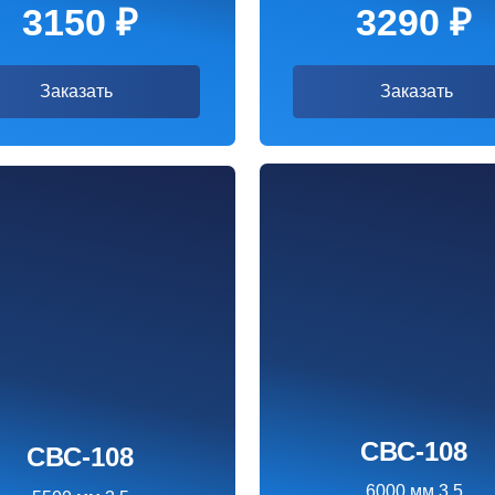
СВС-108
С-108
6000 мм 3.5
0 мм 3.5
4790 ₽
390 ₽
Заказать
казать