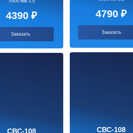
СВС-108
С-108
8000 мм 3.5
0 мм 3.5
5390 ₽
990 ₽
Заказать
казать