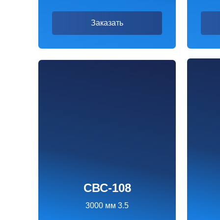
СВС-108
СВ
3000 мм 3.5
350
2790 ₽
3
Заказать
За