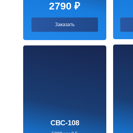
СВС-108
СВ
5000 мм 3.5
550
4090 ₽
4
Заказать
За