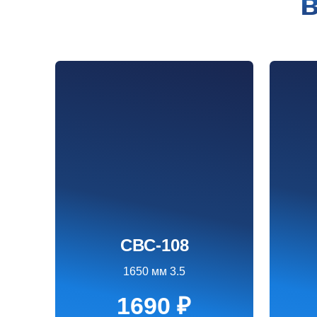
СВС-108
СВ
1650 мм 3.5
180
1690 ₽
1
Заказать
З