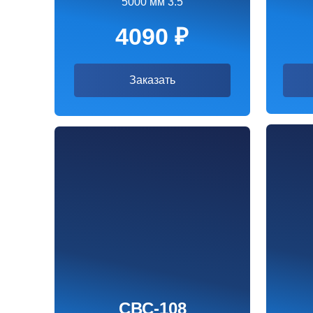
СВС-108
СВ
7000 мм 3.5
750
5490 ₽
5
Заказать
За