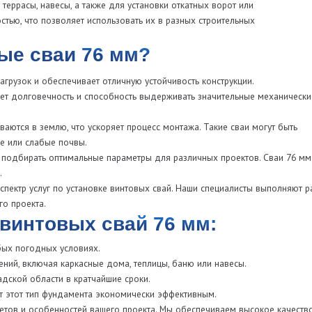
луг по установке винтовых свай. Наши специалисты выполняют расчёт и
а.
овых свай 76 мм:
дных условиях.
ючая каркасные дома, теплицы, баню или навесы.
бласти в кратчайшие сроки.
тип фундамента экономически эффективным.
собенностей вашего проекта. Мы обеспечиваем высокое качество
76 мм?
ша компания работает с надежными поставщиками, и все изделия прошли
ую стоимость свай с доставкой и монтажом прямо на сайте с помощью
компанию?
спечивает их долговечность и стойкость к воздействию внешней
иваем доставку и установку сваи в любой район Ленинградской