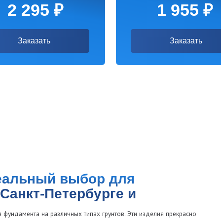
ьный выбор для
кт-Петербурге и
нта на различных типах грунтов. Эти изделия прекрасно
 навесы, а также для установки откатных ворот или
 позволяет использовать их в разных строительных
ваи 76 мм?
 обеспечивает отличную устойчивость конструкции.
говечность и способность выдерживать значительные механические
землю, что ускоряет процесс монтажа. Такие сваи могут быть
абые почвы.
рать оптимальные параметры для различных проектов. Сваи 76 мм можно