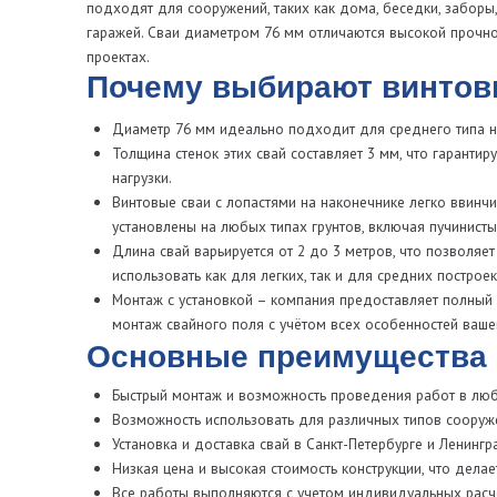
Монтаж с установкой – компания предоставляет полный спектр ус
монтаж свайного поля с учётом всех особенностей вашего проект
Основные преимущества винт
Быстрый монтаж и возможность проведения работ в любых пого
Возможность использовать для различных типов сооружений, вкл
Установка и доставка свай в Санкт-Петербурге и Ленинградской о
Низкая цена и высокая стоимость конструкции, что делает этот 
Все работы выполняются с учетом индивидуальных расчетов и о
материалов и гарантируем долгосрочную эксплуатацию.
Как заказать винтовые сваи 
Вы можете легко заказать сваи через наш сайт или по телефону. На
строгую проверку качества. У нас есть возможность рассчитать точн
калькулятора.
Почему стоит выбрать нашу 
Мы предлагаем только качественные сваи с оголовками, что обе
среды.
Наши специалисты выполнят все работы с гарантией. Мы обеспеч