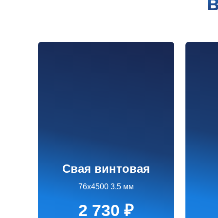
Свая винтовая
ви
76х4500 3,5 мм
76х
2 730 ₽
2 
Заказать
З