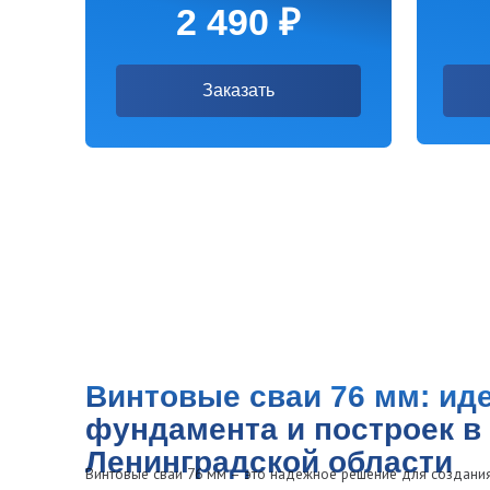
Винтовые сваи 76 мм: идеал
фундамента и построек в Сан
Ленинградской области
Винтовые сваи 76 мм – это надежное решение для создания фундаме
подходят для сооружений, таких как дома, беседки, заборы, террасы,
гаражей. Сваи диаметром 76 мм отличаются высокой прочностью, что
проектах.
Почему выбирают винтовые с
Диаметр 76 мм идеально подходит для среднего типа нагрузок и
Толщина стенок этих свай составляет 3 мм, что гарантирует дол
нагрузки.
Винтовые сваи с лопастями на наконечнике легко ввинчиваются в 
установлены на любых типах грунтов, включая пучинистые или сл
Длина свай варьируется от 2 до 3 метров, что позволяет подби
использовать как для легких, так и для средних построек.