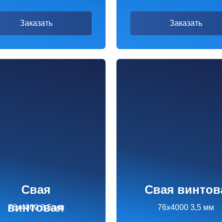
Свая
Свая винтовая
нтовая
000 3,5 мм
76х4000 3,5 мм
295 ₽
1 955 ₽
казать
Заказать