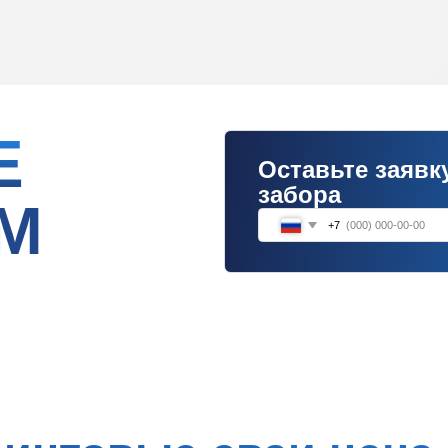
Оставьте заявку на расч
забора
+7
товые сваи цена с
монтажом