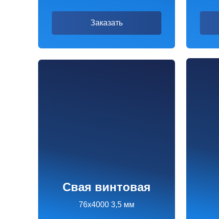
Свая винтовая
ви
76х4000 3,5 мм
76х4
2 490 ₽
2 
Заказать
За