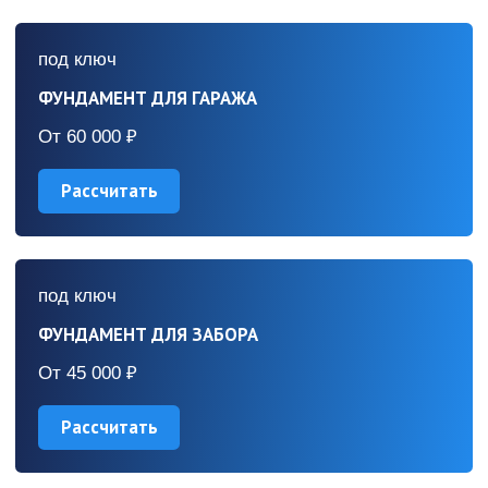
Монтаж забивного
фундамента
эффективен
в разных типах
грунта