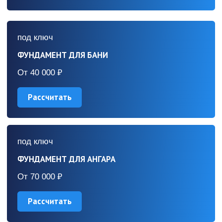
Сваи изготавливаются по
всем стандартам ГОСТ.
Предоставляются паспорт
Сваи армированы в
и сертификат
соответствии с ГОСТом
оборудование
Для возведения фундаментов мы
используем высокопроизводительную
модель сваебойной установки —
"Стройматик СГК-320"