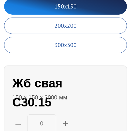
–
+
С оголовком + 533
С монтажом + 2587
Доставка (сваи, сваебойная установка,
бригада)
Цена:
0
руб.
+7
Я согласен с
политикой
конфиденциальности
Заказать