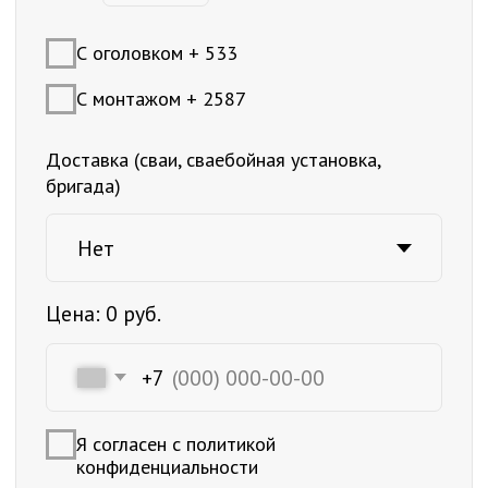
Жб свая
150 х 150 х 4000 мм
С40.15
–
+
С оголовком + 533
С монтажом + 1995
Доставка (сваи, сваебойная установка,
бригада)
Цена:
0
руб.
+7