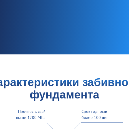
На каких участках
возможна установка
забивного фундамента
под дом из газобетона
На склонах и участках с перепадом высот.
Забивной фундамент на железобетонных сваях
подходит для строительства дома
из газобетона даже на неровной местности.
Он надежно удерживает основание, исключая
перекосы и просадки, которые могут
повредить газобетонные стены.
Вблизи водоемов и на влажных грунтах.
Благодаря прочным сваям, забивной
фундамент устойчив к воздействию влаги.
Это делает его эффективным решением для
домов из газобетона, возводимых на участках
с высоким уровнем грунтовых вод.