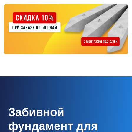
Рыхлые и слабые грунты
Пески, супеси, илы. Сваи передают нагрузку
на более глубокие, прочные слои грунта.
Нестабильные грунты