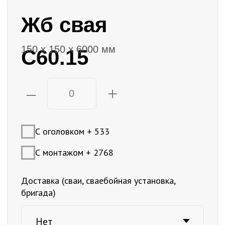
Площадь застройки: 78 м2
Количество свай: 28 шт. 4000мм х 150мм
Грунты: суглинок обводненный
Стоимость: 217 000 под ключ.
Что входит:
Проект.
Сваи и оголовки.
Доставка свай и оголовков.
Монтаж свай и оголовков.
Обрезка свай.
Транспортировка сваебойной установки.
Монтажная бригада.
Получить консультацию
Хотите такой же фундамент? Закажите у нас «под
ключ» фундамент для дома с обвязкой на забивных ж/
б сваях
Далее