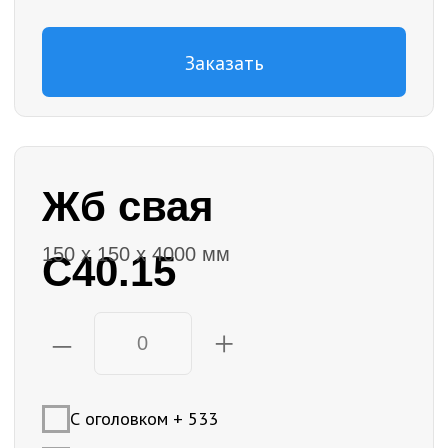
Я согласен с
политикой
конфиденциальности
Заказать
Жб свая
150 х 150 х 5000 мм
С50.15
–
+
С оголовком + 533
С монтажом + 2741
Доставка (сваи, сваебойная установка,