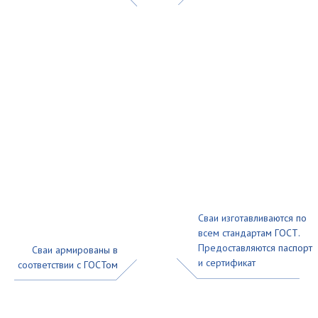
В сейсмоактивных регионах. Жесткая
конструкция забивных свай обеспечивает
устойчивость фундамента даже при
подвижках грунта. Такой вариант безопасен
для газобетонных домов в зонах
с повышенной сейсмичностью.
При реконструкции и усилении старых
строений. Забивной фундамент можно
использовать для модернизации
существующего основания — например, при
необходимости надстройки или расширения
дома из газобетона. Это практичное решение
без полной замены фундамента.