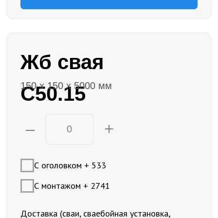
–
+
С оголовком + 533
С монтажом + 2768
Доставка (сваи, сваебойная установка,
бригада)
Цена:
0
руб.
+7
Я согласен с
политикой
конфиденциальности
Заказать