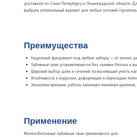
Применение
Железобетонные забивные сваи применяются для:
установки заборов из профнастила, сетки-рабицы, дерева и метал
устройства фундамента под ворота, калитки и ограждения на укло
быстрого строительства временных и постоянных ограждающих к
монтажа ограждений на участках с высоким уровнем грунтовых в
объектов в Санкт-Петербурге и области с повышенными требовани
Почему выбирают нас
Собственное производство — контроль качества на всех этапах.
Цены от производителя — без переплат посредникам.
Быстрая доставка по Санкт-Петербургу и ближайшим районам.
Индивидуальный подход к каждому проекту: подберем тип, длину
Заказ в один звонок — оформление заявки занимает не более 5 м