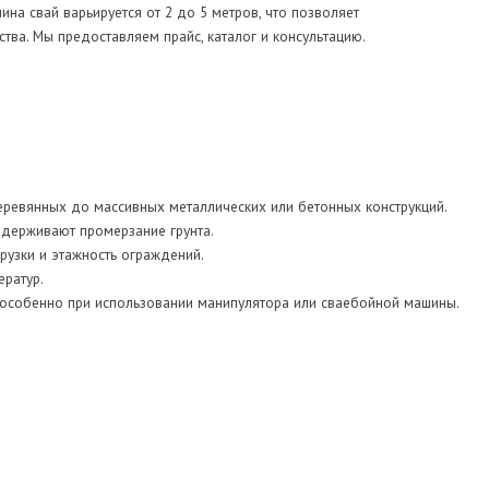
ла;
не;
онструкций;
од или пучинистыми почвами;
ями к прочности и устойчивости.
 и размеры сваи под ваш участок.
инут.