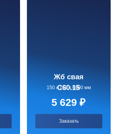
Жб свая
С60.15
150 х 150 х 6000 мм
5 629 ₽
Заказать