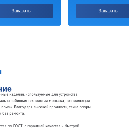
елия, используемые для устройства
абивная технология монтажа, позволяющая
Благодаря высокой прочности, такие опоры
онта.
СТ, с гарантией качества и быстрой
варьируется от 2 до 5 метров, что позволяет
предоставляем прайс, каталог и консультацию.
 до массивных металлических или бетонных конструкций.
ют промерзание грунта.
этажность ограждений.
о при использовании манипулятора или сваебойной машины.