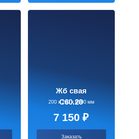
Жб свая
С60.20
200 х 200 х 6000 мм
7 150 ₽
Заказать