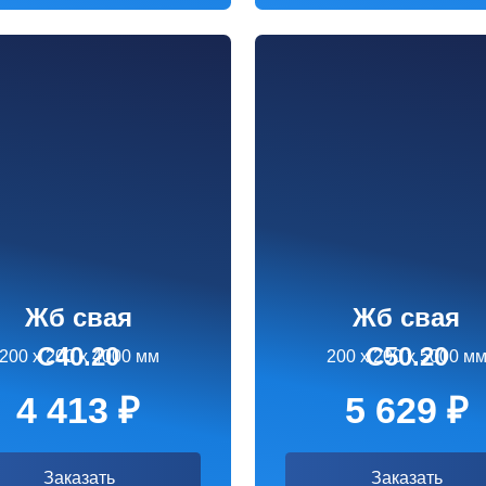
 свая
Жб свая
40.20
С50.20
00 х 4000 мм
200 х 200 х 5000 мм
413 ₽
5 629 ₽
аказать
Заказать