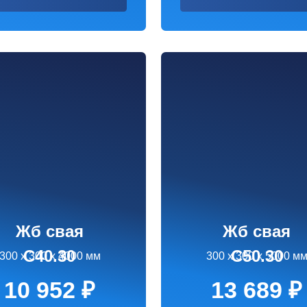
 свая
Жб свая
40.30
С50.30
00 х 4000 мм
300 х 300 х 5000 мм
 952 ₽
13 689 ₽
аказать
Заказать