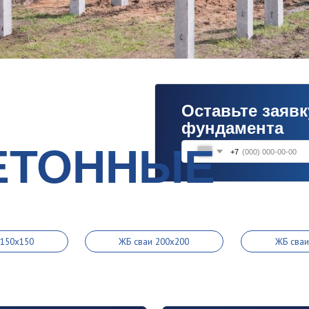
Оставьте заявку на расч
фундамента
ТОННЫЕ
+7
А
ЖБ сваи 200х200
ЖБ сваи 300х300