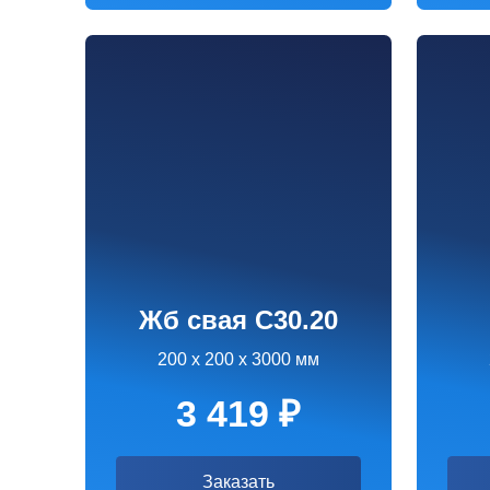
Жб свая С30.20
Жб
С
200 х 200 х 3000 мм
200 х 2
3 419 ₽
4 
Заказать
З