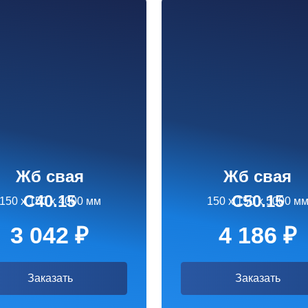
 свая
Жб свая
40.15
С50.15
50 х 4000 мм
150 х 150 х 5000 мм
042 ₽
4 186 ₽
аказать
Заказать