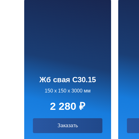
Жб свая С30.15
Жб
С
150 х 150 х 3000 мм
150 х 1
2 280 ₽
3 
Заказать
З