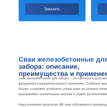
забора: описание,
преимущества и применение
Сваи железобетонные для забора — это прочные и долговечные изд
фундамента ограждений разного назначения. Особенно актуальна з
быстро и надёжно установить опоры даже на сложных типах почвы. 
выдерживают значительные нагрузки и служат десятилетиями без рем
Наша компания предлагает ЖБ сваи собственного производства по ГО
доставкой по Санкт-Петербургу и Ленинградской области. Длина свай 
выбрать оптимальный вариант для любых условий строительства. Мы 
Преимущества
Надёжный фундамент под любые заборы — от легких деревянных
Забивные сваи устанавливаются без заливки бетона и выдержива
Широкий выбор длин и сечений, позволяющий учесть нагрузки и 
Устойчивость к коррозии, деформации и перепадам температур.
Экономия времени: работы занимают минимум времени, особенн