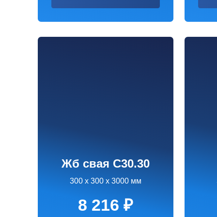
Жб свая С30.30
Жб
С
300 х 300 х 3000 мм
300 х 3
8 216 ₽
10
Заказать
З
Сваи железобетонные для