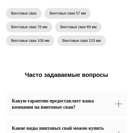
+7
Винтовые сваи
Винтовые сваи 57 мм
Есть ли у вас план фундамента?
Винтовые сваи 76 мм
Винтовые сваи 89 мм
Винтовые сваи 108 мм
Винтовые сваи 133 мм
Я согласен с
политикой конфиденциальности
ОТПРАВИТЬ
Часто задаваемые вопросы
Какую гарантию предоставляет ваша
компания на винтовые сваи?
+7 (812) 953-66-12
Какие виды винтовых свай можно купить