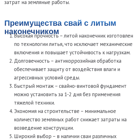
Характеристики и виды
винтовых свай
В нашем каталоге представлены сваи с литым
наконечником следующих размеров:
Диаметр: от 57 мм до 159 мм
Длина: от 1,5 м до 3 м
Толщина стенки трубы: 3,5-5 мм
Лопасти: одно- и двухлопастные, обеспечивающие
надежное крепление в грунте
Сваи с литым наконечником отлично подходят для
строительства на участках со сложным рельефом, в
местностях с повышенной влажностью и на склонах. Их
можно использовать для возведения фундамента
домов, пристроек, ворот, пирсов, теплиц и других
сооружений.
Производство и