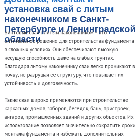
ангаров, промышленных зданий и других объектов. Их
использование позволяет значительно сократить сроки
монтажа фундамента и избежать дополнительных
затрат на земляные работы.
Преимущества свай с литым
наконечником
Высокая прочность – литой наконечник изготовлен
по технологии литья, что исключает механические
включения и повышает устойчивость к нагрузкам.
Долговечность – антикоррозийная обработка
обеспечивает защиту от воздействия влаги и
агрессивных условий среды.
Быстрый монтаж – свайно-винтовой фундамент
можно установить за 1-2 дня без применения
тяжелой техники.
Экономия на строительстве – минимальное
количество земляных работ снижает затраты на
возведение конструкции.
Широкий выбор – в наличии сваи различных
диаметров и длин, подходящие для
строительства любых объектов.