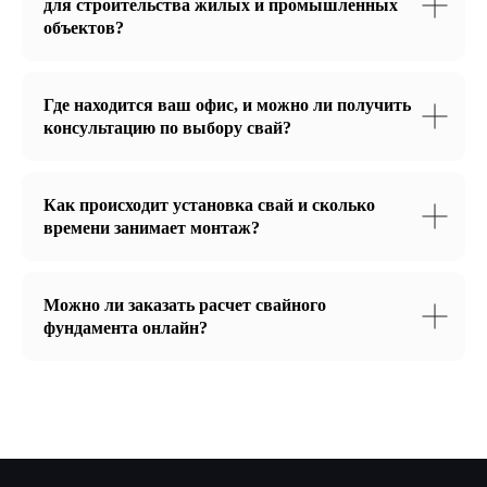
для строительства жилых и промышленных
объектов?
Где находится ваш офис, и можно ли получить
Услуги
консультацию по выбору свай?
Монтаж железобетонных свай
Монтаж винтовых свай
Монтаж заборных столбов
Как происходит установка свай и сколько
времени занимает монтаж?
Информация
Можно ли заказать расчет свайного
Контакты
фундамента онлайн?
Пробное бурение
© 2025 СеверСваи
Политика
конфиденциальности